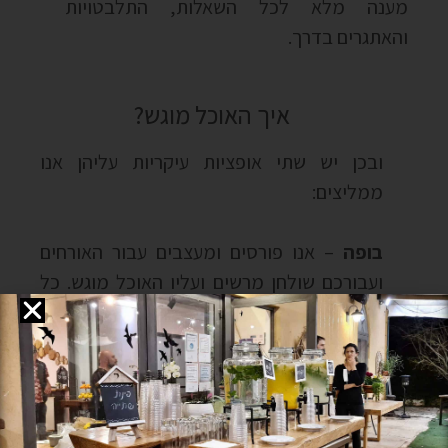
מענה מלא לכל השאלות
,
התלבטויות
והאתגרים בדרך
.
איך האוכל מוגש?
ובכן יש שתי אופציות עיקריות עליהן אנו
ממליצים
:
בופה
–
אנו פורסים ומעצבים עבור האורחים
ועבורכם שולחן מרשים ועליו האוכל מוגש
.
כל
אורח לוקח צלחת ופשוט בוחר את המנות שבא
לו לטעום
.
פשוט
,
נקי
,
אסתטי ומגוון
.
מצולחת
–
המנות מוגשות לשולחנות עצמם
כמובן תלוי בכמות המוזמנים.