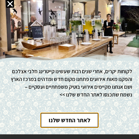
גרנולה ביתית
גרנולה ביתית מדהימה רוצים להכין גרנולה ביתית טעימה
לקוחות יקרים, אחרי שנים רבות שעשינו קייטרינג חלבי אצלכם
כך שלא תוכלו להפסיק לאכול אותה? הנה מתכון מושלם
והפקנו מאות אירועים פתחנו מקום חדש ומדהים במרכז הארץ
לגרנולה ביתית נהדרת שמתאימה לכל המשפחה –
ושם אנחנו מקיימים אירועי בוטיק משפחתיים ועסקיים –
לארוחת בוקר או בראנץ או אפילו כקינוח לארוחת ערב.
נשמח שתכנסו לאתר החדש שלנו >>
תמיד תוכלו לקנות גרנולה מוכנה בסופר אבל הגרנולה
הביתית היא הרבה יותר טעימה וגם הרבה יותר בריאה.
קרא עוד »
לאתר החדש שלנו