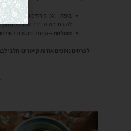
בופה
– אנו פורסים ומעצבים עבור
לטעום. פשוט, נקי, אסתטי ומגוון.
מצולחת
– המנות מוגשות לשולחנו
לפרטים נוספים אודות קייטרינג חלבי לב