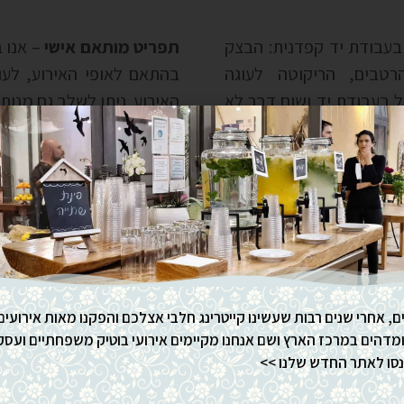
בעבודת יד קפדנית: הבצק
תפריט מותאם אישי
– אנו 
רטבים, הריקוטה לעוגה
בהתאם לאופי האירוע, לעו
ל בעבודת יד ושום דבר לא
האירוע. ניתן לשלב גם מנות 
זה הרבה מעבר לקייטרינג
יעים אל ירקנים שמגדלים
שאתם מגיעים לברית כמו כ
טיק אנחנו רוכשים מיקבים
לגבי כל מה שקשור לאיר
8 עיניים כדי שכל מנה תקבל את הטעמים
אלטרנטיבי, כלים, מפות, מ
מדהימה.
כל השירותים תחת קורת גג 
ם, אחרי שנים רבות שעשינו קייטרינג חלבי אצלכם והפקנו מאות אירועים
דהים במרכז הארץ ושם אנחנו מקיימים אירועי בוטיק משפחתיים ועסק
ו לאתר החדש שלנו >>
ממליצים באירוע כמו ברית משפחתית: