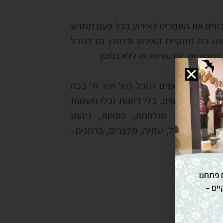
בונים את התפריט לאירוע בכל פעם מחדש
נה בה מתקיים האירוע וכמובן גם לגודל
צמחוניות, טבעוניות או ללא גלוטן.
– אנחנו דואגים להכל מא‘ ועד ת‘ ככה
ל שאר האורחים, בלי דאגות ובלי חששות
וח והאוכל. שולחנות, כסאות, ריהוט
פיות, אלכוהול, שתיה, מלצרים, ברמנים–
אחת.
 פתחנו
יים –