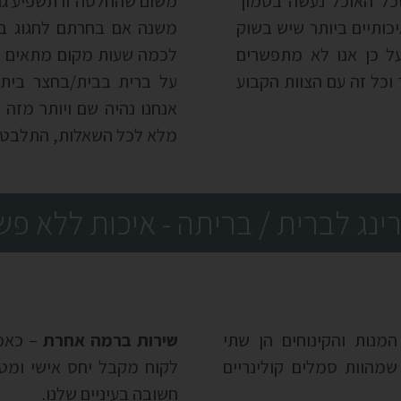
כל האוכל נעשה בסמוך
משום שהחלטה זו תשפיע גם 
יכותיים ביותר שיש בשוק
משנה אם בחרתם לחגוג בא
ל כן אנו לא מתפשרים
לכמה שעות מקום מתאים ב
 20 עד 200 איש בלבד וכל זה עם הצוות הקבוע
על ברית בבית/בחצר בית
אנחנו נהיה שם ויותר מזה 
מלא לכל השאלות, התלבטוי
רינג לברית / בריתה - איכות ללא פש
נות והקינוחים הן שתי
שירות ברמה אחרת
– כאמו
מהוות סמלים קולינריים
לקוח מקבל יחס אישי ומטו
חשובה בעיניים שלנו.