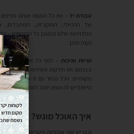
עבודת יד
– את כל המנות אנחנו מכינים 
של הרביולי, הפוקצ‘ות, המתבלים, ה
המדהימה שלנו וכמובן כל הקינוחים – הכ
נקנה מוכן.
טריות ואיכות
– לפני כל אירוע אנחנו מג
בעצמם את הירקות והפירות. את יינות הבו
מקומיים. הכל נבחר עם 
הייחודיים לה והפה יזכה לחוויה קולינרית 
לקוחות יקרי
מקום חדש ומ
איך האוכל מוגש
?
נשמח שתכנס
ובכן יש שתי אופציות עיקריות עליהן אנו 